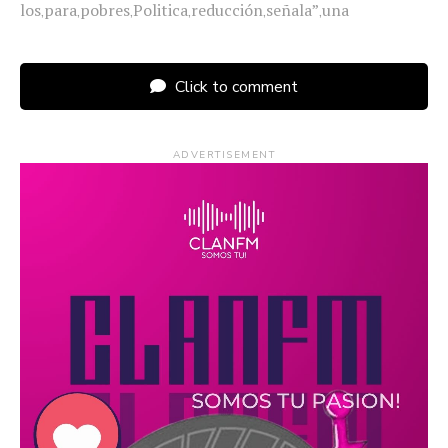
los
para
pobres
Politica
reducción
señala”
una
,
,
,
,
,
,
Click to comment
ADVERTISEMENT