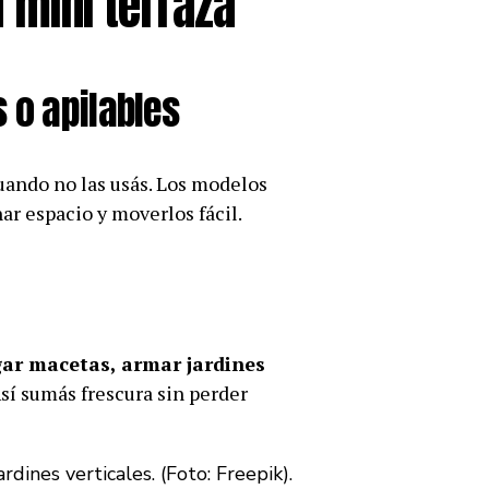
 mini terraza
 o apilables
ando no las usás. Los modelos
ar espacio y moverlos fácil.
gar macetas, armar jardines
Así sumás frescura sin perder