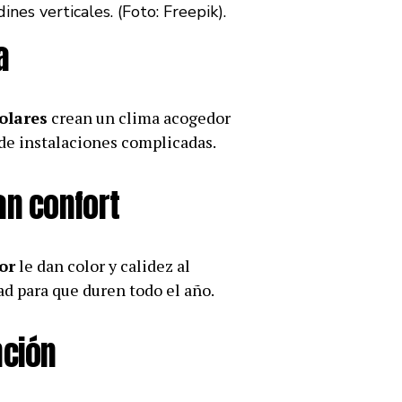
nes verticales. (Foto: Freepik).
a
olares
crean un clima acogedor
 de instalaciones complicadas.
an confort
or
le dan color y calidez al
dad para que duren todo el año.
nción