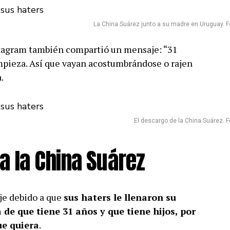
La China Suárez junto a su madre en Uruguay. Fo
stagram también compartió un mensaje: “31
mpieza. Así que vayan acostumbrándose o rajen
.
El descargo de la China Suárez. Fo
ia la China Suárez
je debido a que
sus haters le llenaron su
de que tiene 31 años y que tiene hijos, por
ue quiera
.