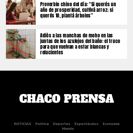
Proverbio chino del día: “Si querés un
año de prosperidad, cultivá arroz; si
querés 10, plantá árboles”
Adiós a las manchas de moho en las
juntas de los azulejos del baño: el truco
para que vuelvan a estar blancas y
relucientes
NOTICIAS
Politica
Deportes
Espectáculos
Economia
Mundo