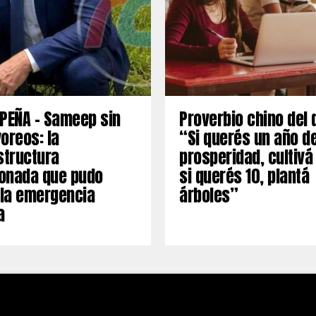
PEÑA – Sameep sin
Proverbio chino del 
oreos: la
“Si querés un año d
structura
prosperidad, cultivá
onada que pudo
si querés 10, plantá
 la emergencia
árboles”
a