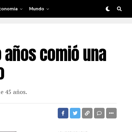
conomia
Mundo
o años comió una
o
de 45 años.