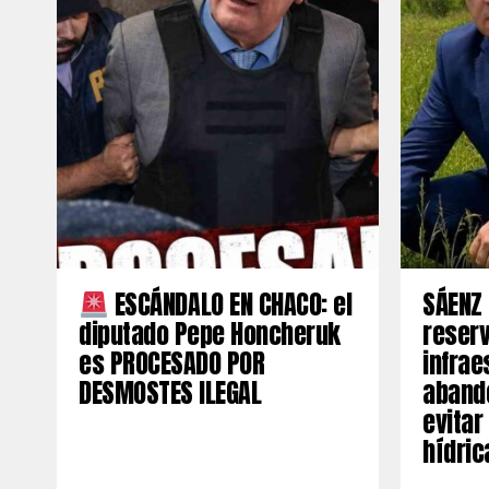
ESCÁNDALO EN CHACO: el
SÁENZ 
diputado Pepe Honcheruk
reserv
es PROCESADO POR
infrae
DESMOSTES ILEGAL
aband
evitar
hídric