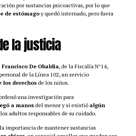
ación por sustancias psicoactivas, por lo que
je de estómago
y quedó internado, pero fuera
e la justicia
l
Francisco De Obaldia
, de la Fiscalía N°14,
personal de la Línea 102, un servicio
e los derechos
de los niños.
e ordenó una investigación para
legó a manos
del menor y si existió
algún
 los adultos responsables de su cuidado.
 la importancia de mantener sustancias
los chicos
, en especial aquellos que pueden ser