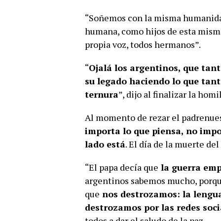
“Soñemos con la misma humanida
humana, como hijos de esta misma 
propia voz, todos hermanos”.
“
Ojalá los argentinos, que ta
su legado haciendo lo que tanto
ternura
”, dijo al finalizar la homil
Al momento de rezar el padrenues
importa lo que piensa, no impo
lado está
. El día de la muerte de
“El papa decía que
la guerra emp
argentinos sabemos mucho, porqu
que
nos destrozamos: la lengua.
destrozamos por las redes soci
todos a dar el saludo de la paz.