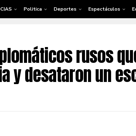
CIAS
Politica
Deportes
Espectáculos
E
iplomáticos rusos qu
ia y desataron un es