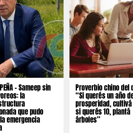
PEÑA – Sameep sin
Proverbio chino del 
oreos: la
“Si querés un año d
structura
prosperidad, cultivá
onada que pudo
si querés 10, plantá
 la emergencia
árboles”
a