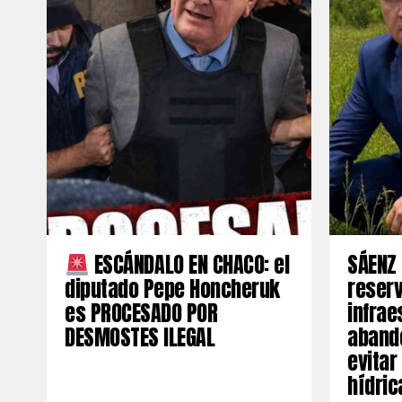
ESCÁNDALO EN CHACO: el
SÁENZ 
diputado Pepe Honcheruk
reserv
es PROCESADO POR
infrae
DESMOSTES ILEGAL
aband
evitar
hídric