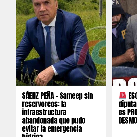
SÁENZ PEÑA – Sameep sin
ESC
reservoreos: la
diput
infraestructura
es PR
abandonada que pudo
DESMO
evitar la emergencia
hídrica