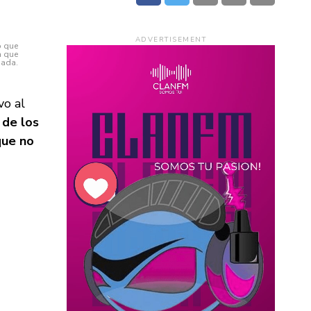
ADVERTISEMENT
o que
a que
nada.
vo al
 de los
que no