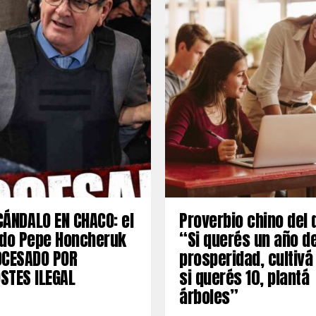
ÁNDALO EN CHACO: el
Proverbio chino del 
ado Pepe Honcheruk
“Si querés un año d
OCESADO POR
prosperidad, cultivá
STES ILEGAL
si querés 10, plantá
árboles”