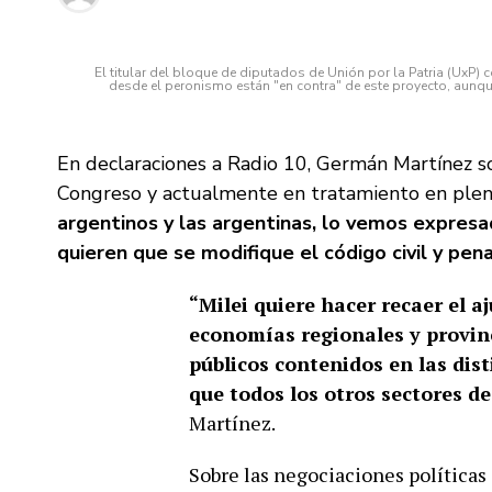
El titular del bloque de diputados de Unión por la Patria (UxP)
desde el peronismo están "en contra" de este proyecto, aunqu
En declaraciones a Radio 10, Germán Martínez so
Congreso y actualmente en tratamiento en plen
argentinos y las argentinas, lo vemos expresad
quieren que se modifique el código civil y pena
“Milei quiere hacer recaer el aj
economías regionales y provinc
públicos contenidos en las dis
que todos los otros sectores d
Martínez.
Sobre las negociaciones políticas 