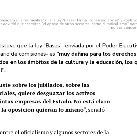
 consideró que "es mentira" que la ley "Bases" tenga "consenso social" y sostuv
e advirtió que necesitan "el apoyo de otros sectores, como el radicalismo" par
no sea sancio
stuvo que la ley “Bases” -enviada por el Poder Ejecuti
ario de comisiones- es
“muy dañina para los derechos
os en los ámbitos de la cultura y la educación, los 
l”.
uste sobre los jubilados, sobre las
iales, quiere desguazar los activos
tintas empresas del Estado. No está claro
e la oposición quieran lo mismo
“, señaló
entre el oficialismo y algunos sectores de la