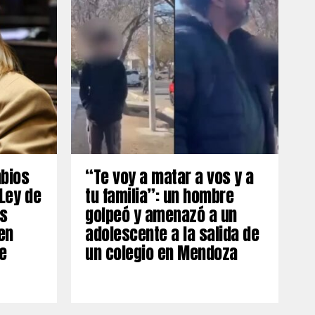
mbios
“Te voy a matar a vos y a
 Ley de
tu familia”: un hombre
os
golpeó y amenazó a un
en
adolescente a la salida de
e
un colegio en Mendoza