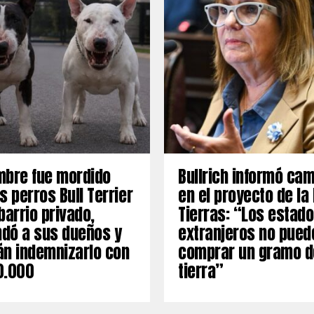
mbre fue mordido
Bullrich informó ca
s perros Bull Terrier
en el proyecto de la
barrio privado,
Tierras: “Los estad
dó a sus dueños y
extranjeros no pued
án indemnizarlo con
comprar un gramo d
0.000
tierra”