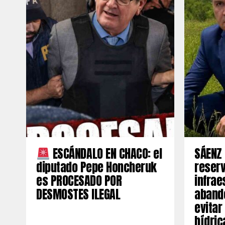
ESCÁNDALO EN CHACO: el
SÁENZ 
diputado Pepe Honcheruk
reserv
es PROCESADO POR
infrae
DESMOSTES ILEGAL
aband
evitar
hídric