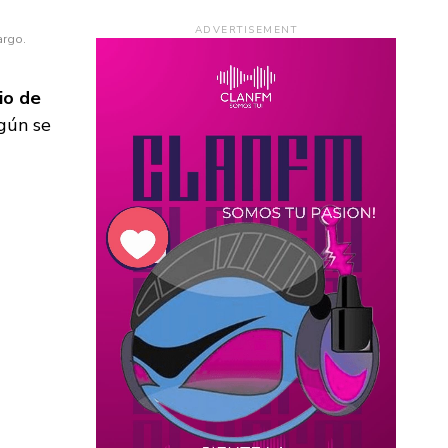
ADVERTISEMENT
argo.
io de
egún se