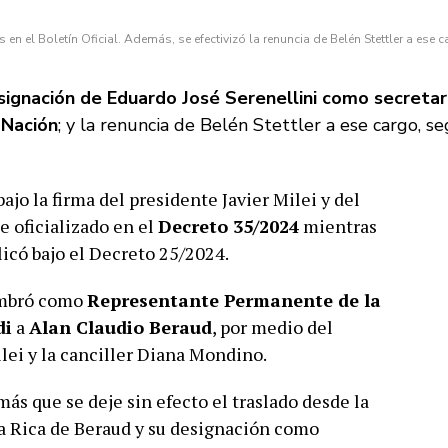
en el Boletín Oficial. Además, se efectivizó la renuncia de Belén Stettler a ese c
signación de Eduardo José Serenellini como secretar
 Nación
; y la renuncia de Belén Stettler a ese cargo, s
jo la firma del presidente Javier Milei y del
ue oficializado en el
Decreto 35/2024
mientras
licó bajo el Decreto 25/2024.
ombró como
Representante Permanente de la
di
a
Alan Claudio Beraud
, por medio del
lei y la canciller Diana Mondino.
ás que se deje sin efecto el traslado desde la
ta Rica de Beraud y su designación como