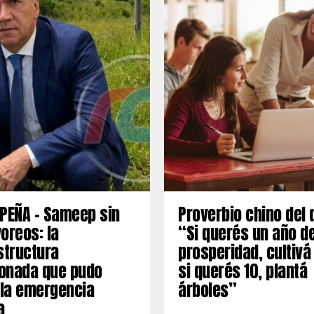
PEÑA – Sameep sin
Proverbio chino del 
oreos: la
“Si querés un año d
structura
prosperidad, cultivá
onada que pudo
si querés 10, plantá
 la emergencia
árboles”
a