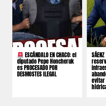
ESCÁNDALO EN CHACO: el
SÁENZ 
diputado Pepe Honcheruk
reserv
es PROCESADO POR
infrae
DESMOSTES ILEGAL
aband
evitar
hídric