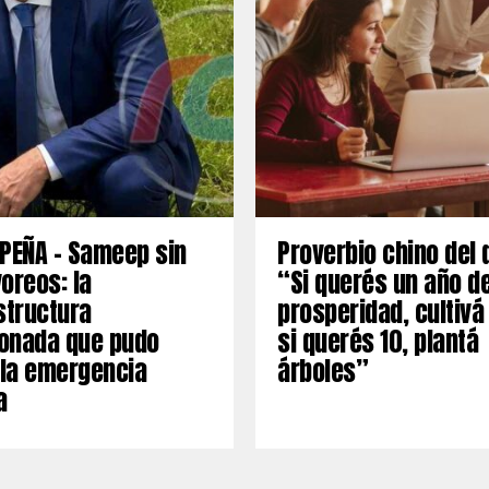
PEÑA – Sameep sin
Proverbio chino del 
oreos: la
“Si querés un año d
structura
prosperidad, cultivá
onada que pudo
si querés 10, plantá
 la emergencia
árboles”
a