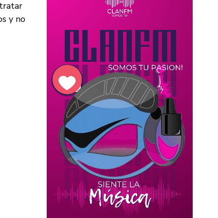
tratar
os y no