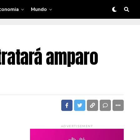
conomia
Mundo
 tratará amparo
ADVERTISEMENT