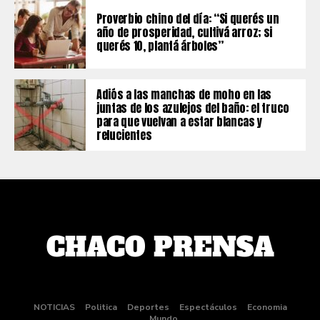
Proverbio chino del día: “Si querés un
año de prosperidad, cultivá arroz; si
querés 10, plantá árboles”
Adiós a las manchas de moho en las
juntas de los azulejos del baño: el truco
para que vuelvan a estar blancas y
relucientes
NOTICIAS
Politica
Deportes
Espectáculos
Economia
Mundo