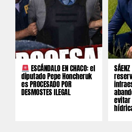
ESCÁNDALO EN CHACO: el
SÁENZ 
diputado Pepe Honcheruk
reserv
es PROCESADO POR
infrae
DESMOSTES ILEGAL
aband
evitar
hídric