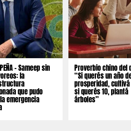
PEÑA – Sameep sin
Proverbio chino del 
oreos: la
“Si querés un año d
structura
prosperidad, cultivá
onada que pudo
si querés 10, plantá
 la emergencia
árboles”
a