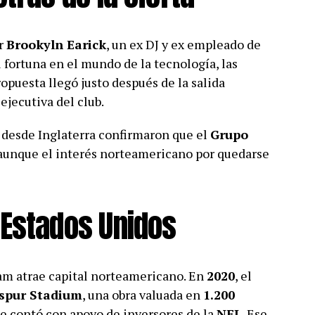
or
Brookyln Earick
, un ex DJ y ex empleado de
 fortuna en el mundo de la tecnología, las
ropuesta llegó justo después de la salida
ejecutiva del club.
, desde Inglaterra confirmaron que el
Grupo
 aunque el interés norteamericano por quedarse
 Estados Unidos
am atrae capital norteamericano. En
2020
, el
spur Stadium
, una obra valuada en
1.200
e contó con apoyo de inversores de la
NFL
. Ese