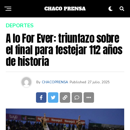
DEPORTES
A lo For Ever: triunfazo sobre
el final para festejar 112 años
de historia
By
CHACOPRENSA
Published
27 julio, 2025