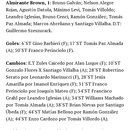
Almirante Brown, 1:
Bruno Galván; Nelson Alegre
Rojas, Agustín Datola, Máximo Levi, Tomás Villoldo;
Leandro Iglesias, Bruno Cenci, Ramón González; Tomás
Paz Almada; Marcos Abreliano y Santiago Villalba. D.T:
Guillermo Szeszurack.
Goles
: 6´ST Gino Barbieri (F); 17´ST Tomás Paz Almada
(A); 50´ST Franco Perinciolo (F).
Cambios
: E.T Zules Caicedo por Alan Luque (F); 10´ST
Gonzalo Flores X Santiago Villalba (A); 28´ST Robertino
Serato por Leonardo Marinucci (F), 28´ST Jesús
Amarilla por Imanol Enríquez (F); 31´ST Franco
Perinciolo por Joaquín Mateo (F); 34´ST Francisco
Grahl por Leandro Iglesias (A); 34´ST Williams Machado
por Tomás Almada (A); 38´ST Brian Nievas por Santiago
Úbeda (F); 44´ST Matías Belloso por Ramón González
(A); 44´ST Enzo Cardozo por Tomás Villordo (A).