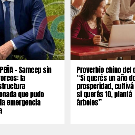
PEÑA – Sameep sin
Proverbio chino del 
oreos: la
“Si querés un año d
structura
prosperidad, cultivá
onada que pudo
si querés 10, plantá
 la emergencia
árboles”
a