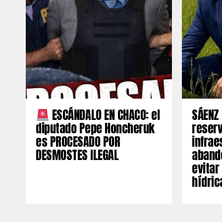
ESCÁNDALO EN CHACO: el
SÁENZ 
diputado Pepe Honcheruk
reserv
es PROCESADO POR
infrae
DESMOSTES ILEGAL
aband
evitar
hídric