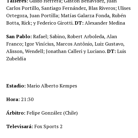
Talleres:
Guido Herrera; Gastón Benavídez, Juan
Carlos Portillo, Santiago Fernández, Blas Riveros; Ulises
Ortegoza, Juan Portilla; Matías Galarza Fonda, Rubén
Botta, Rick; y Federico Girotti.
DT:
Alexander Medina
San Pablo:
Rafael; Sabino, Robert Arboleda, Alan
Franco; Igor Vinícius, Marcos Antônio, Luiz Gustavo,
Alisson, Wendell; Jonathan Calleri y Luciano.
DT:
Luis
Zubeldía
Estadio:
Mario Alberto Kempes
Hora:
21:30
Árbitro:
Felipe González (Chile)
Televisará:
Fox Sports 2