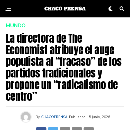
MUNDO
La directora de The
Economist atribuye el auge
populista al “fracaso” de los
partidos tradicionales y
propone un “radicalismo de
centro”
By
CHACOPRENSA
Published
15 junio, 2026