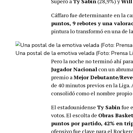
Superó a
Ty Sabin
(28,9%) y
Will
Cáffaro fue determinante en la 
puntos, 9 rebotes y una valora
pintura lo transformó en una de l
Una postal de la emotiva velada (Foto: Prensa 
Pero la noche no terminó ahí para
Jugador Nacional
con un abrumad
premio a
Mejor Debutante/Reve
de 40 minutos previos en la Liga. 
consolidó como el nombre propio 
El estadounidense
Ty Sabin
fue 
votos. El escolta de
Obras Baske
puntos por partido, 42% en trip
ofensivo fue clave para el Rockero