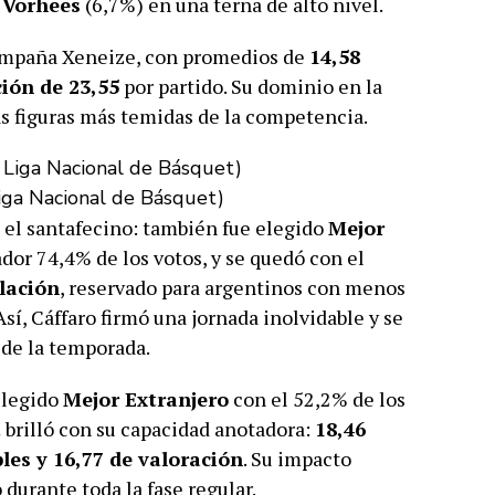
 Vorhees
(6,7%) en una terna de alto nivel.
campaña Xeneize, con promedios de
14,58
ción de 23,55
por partido. Su dominio en la
as figuras más temidas de la competencia.
Liga Nacional de Básquet)
 el santafecino: también fue elegido
Mejor
or 74,4% de los votos, y se quedó con el
lación
, reservado para argentinos con menos
Así, Cáffaro firmó una jornada inolvidable y se
de la temporada.
elegido
Mejor Extranjero
con el 52,2% de los
t
brilló con su capacidad anotadora:
18,46
les y 16,77 de valoración
. Su impacto
 durante toda la fase regular.