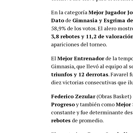
En la categoría
Mejor Jugador J
Dato
de
Gimnasia y Esgrima d
58,9% de los votos. El alero most
3,8 rebotes y 11,2 de valoració
apariciones del torneo.
El
Mejor Entrenador
de la temp
Gimnasia, que llevó al equipo al 
triunfos y 12 derrotas
. Favarel 
diez victorias consecutivas que i
Federico Zezular
(Obras Basket)
Progreso
y también como
Mejor
constante y fue determinante des
rebotes
de promedio.