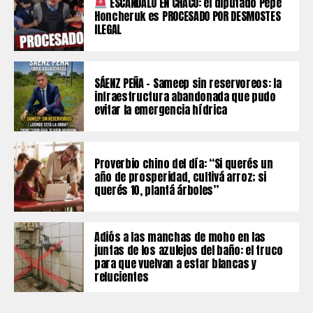
ESCÁNDALO EN CHACO: el diputado Pepe
Honcheruk es PROCESADO POR DESMOSTES
ILEGAL
SÁENZ PEÑA – Sameep sin reservoreos: la
infraestructura abandonada que pudo
evitar la emergencia hídrica
Proverbio chino del día: “Si querés un
año de prosperidad, cultivá arroz; si
querés 10, plantá árboles”
Adiós a las manchas de moho en las
juntas de los azulejos del baño: el truco
para que vuelvan a estar blancas y
relucientes