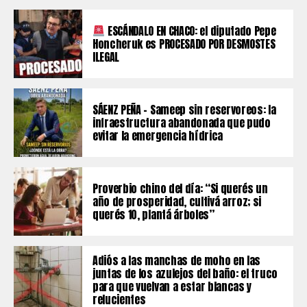
ESCÁNDALO EN CHACO: el diputado Pepe
Honcheruk es PROCESADO POR DESMOSTES
ILEGAL
SÁENZ PEÑA – Sameep sin reservoreos: la
infraestructura abandonada que pudo
evitar la emergencia hídrica
Proverbio chino del día: “Si querés un
año de prosperidad, cultivá arroz; si
querés 10, plantá árboles”
Adiós a las manchas de moho en las
juntas de los azulejos del baño: el truco
para que vuelvan a estar blancas y
relucientes