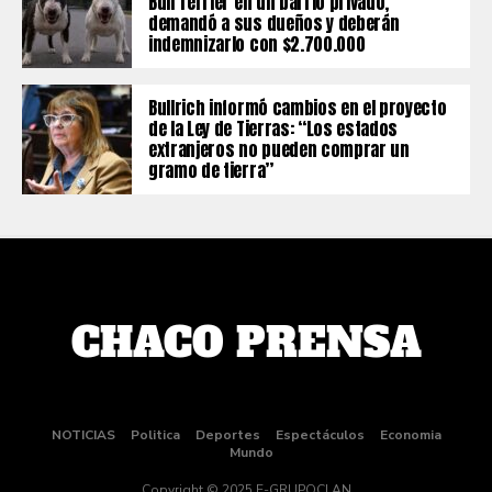
Bull Terrier en un barrio privado,
demandó a sus dueños y deberán
indemnizarlo con $2.700.000
Bullrich informó cambios en el proyecto
de la Ley de Tierras: “Los estados
extranjeros no pueden comprar un
gramo de tierra”
NOTICIAS
Politica
Deportes
Espectáculos
Economia
Mundo
Copyright © 2025 E-GRUPOCLAN