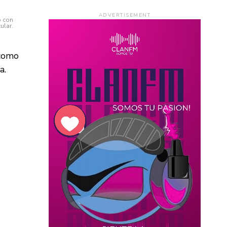
ADVERTISEMENT
o con
ular.
 como
a.