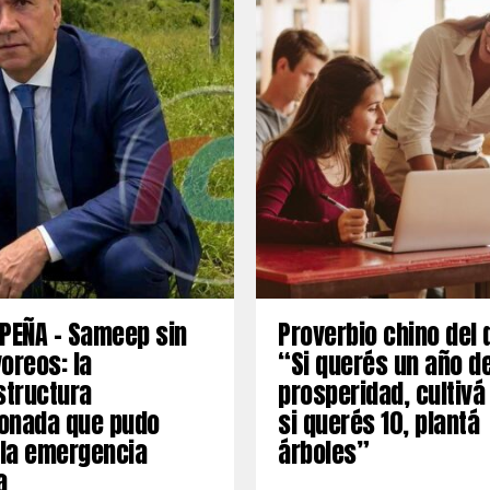
PEÑA – Sameep sin
Proverbio chino del 
oreos: la
“Si querés un año d
structura
prosperidad, cultivá
onada que pudo
si querés 10, plantá
 la emergencia
árboles”
a