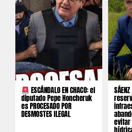
ESCÁNDALO EN CHACO: el
SÁENZ 
diputado Pepe Honcheruk
reserv
es PROCESADO POR
infrae
DESMOSTES ILEGAL
aband
evitar
hídric