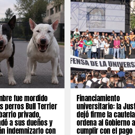
mbre fue mordido
Financiamiento
s perros Bull Terrier
universitario: la Jus
barrio privado,
dejó firme la cautel
dó a sus dueños y
ordena al Gobierno 
án indemnizarlo con
cumplir con el pago