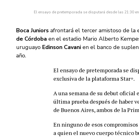
El ensayo de pretemporada se disputará desde las 21:30 en 
Boca Juniors
afrontará el tercer amistoso de la
de Córdoba
en el estadio Mario Alberto Kempes
uruguayo
Edinson Cavani
en el banco de suplent
año.
El ensayo de pretemporada se disp
exclusiva de la plataforma Star+.
A una semana de su debut oficial e
última prueba después de haber ve
de Buenos Aires, ambos de la Pri
En ninguno de esos compromisos f
a quien el nuevo cuerpo técnico b