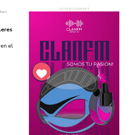
ADVERTISEMENT
tar+.
leres
 en el