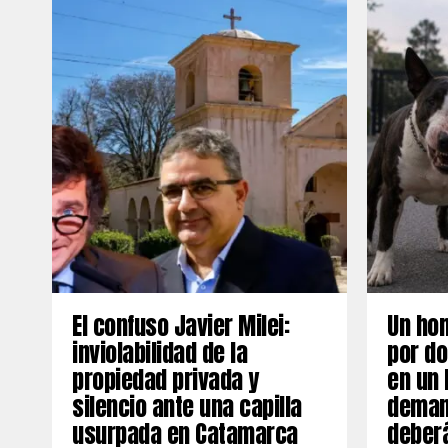
El confuso Javier Milei:
Un ho
inviolabilidad de la
por do
propiedad privada y
en un 
silencio ante una capilla
deman
usurpada en Catamarca
deber