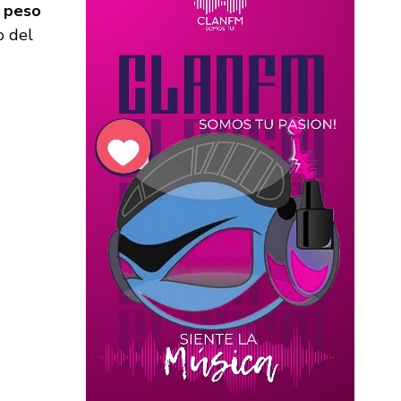
e peso
o del