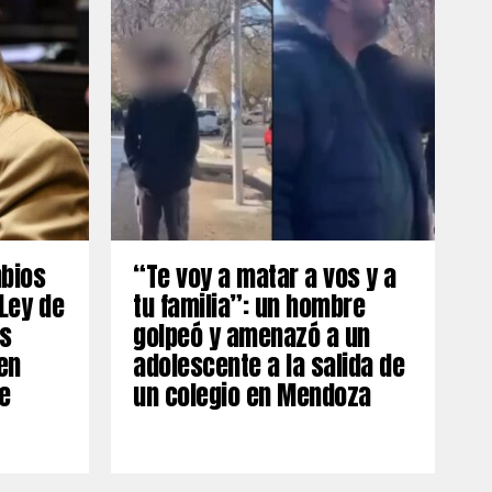
mbios
“Te voy a matar a vos y a
 Ley de
tu familia”: un hombre
os
golpeó y amenazó a un
en
adolescente a la salida de
e
un colegio en Mendoza