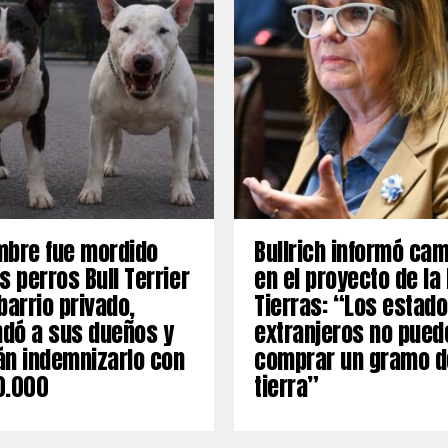
mbre fue mordido
Bullrich informó ca
s perros Bull Terrier
en el proyecto de la
barrio privado,
Tierras: “Los estad
dó a sus dueños y
extranjeros no pued
án indemnizarlo con
comprar un gramo d
0.000
tierra”