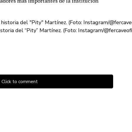
ugadores más importantes de la institución
toria del “Pity” Martínez. (Foto: Instagram/@fercaveofi
Click to comment