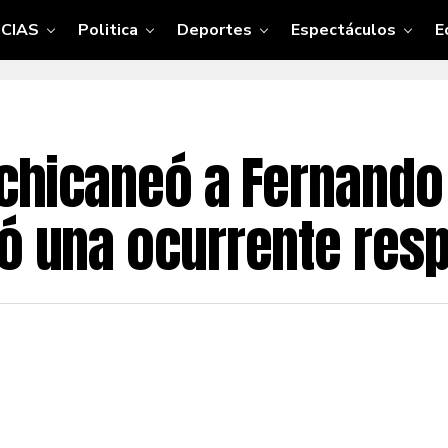
CIAS
Politica
Deportes
Espectáculos
E
z chicaneó a Fernand
ió una ocurrente res