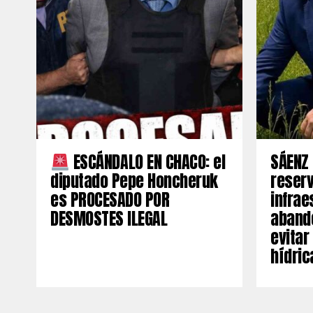
ESCÁNDALO EN CHACO: el
SÁENZ 
diputado Pepe Honcheruk
reserv
es PROCESADO POR
infrae
DESMOSTES ILEGAL
aband
evitar
hídric