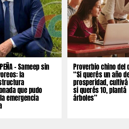
PEÑA – Sameep sin
Proverbio chino del 
oreos: la
“Si querés un año d
structura
prosperidad, cultivá
onada que pudo
si querés 10, plantá
 la emergencia
árboles”
a