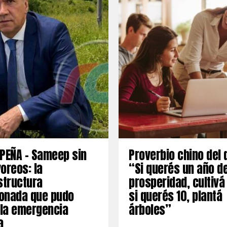
PEÑA – Sameep sin
Proverbio chino del 
oreos: la
“Si querés un año d
structura
prosperidad, cultivá
onada que pudo
si querés 10, plantá
 la emergencia
árboles”
a