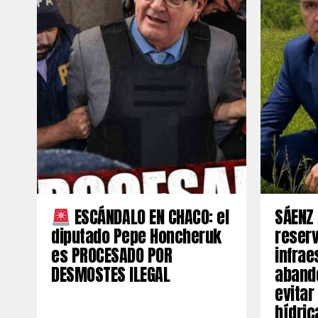
ESCÁNDALO EN CHACO: el
SÁENZ 
diputado Pepe Honcheruk
reserv
es PROCESADO POR
infrae
DESMOSTES ILEGAL
aband
evitar
hídric