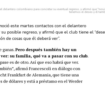
 el delantero colombiano para concretar su eventual regreso, y afirmó que "nos
tenemos el deseo y él tamb
onoció este martes contactos con el delantero
su posible regreso, y afirmó que el club tiene el “dese
ón de cosas que él deberá ver”.
e ganas.
Pero después también hay un
er: su familia, qué va a pasar con su club
.
pase es de otro. Así que eso habrá que ver.
mbién”, afirmó Francescoli en diálogo con
acht Frankfurt de Alemania, que tiene una
es de dólares y está a préstamo en el Werder