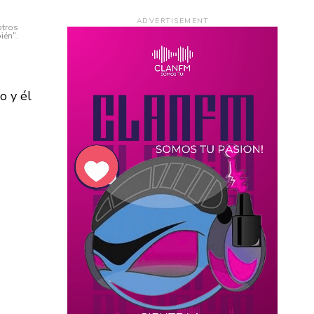
ADVERTISEMENT
otros
ién".
o y él