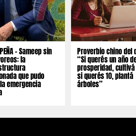
PEÑA – Sameep sin
Proverbio chino del 
oreos: la
“Si querés un año d
structura
prosperidad, cultivá
onada que pudo
si querés 10, plantá
 la emergencia
árboles”
a