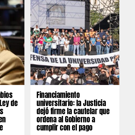
mbios
Financiamiento
 Ley de
universitario: la Justicia
os
dejó firme la cautelar que
en
ordena al Gobierno a
e
cumplir con el pago