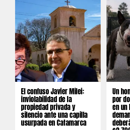
El confuso Javier Milei:
Un ho
inviolabilidad de la
por do
propiedad privada y
en un 
silencio ante una capilla
deman
usurpada en Catamarca
deber