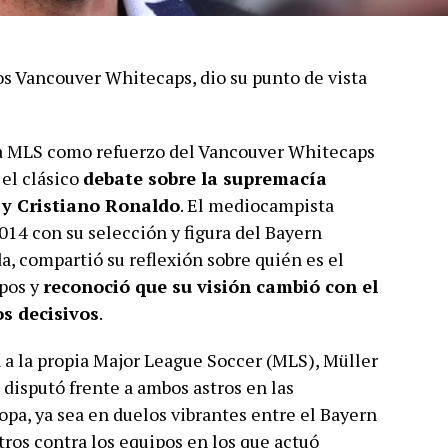
os Vancouver Whitecaps, dio su punto de vista
a MLS como refuerzo del Vancouver Whitecaps
el clásico
debate sobre la supremacía
i y Cristiano Ronaldo
. El mediocampista
4 con su selección y figura del Bayern
, compartió su reflexión sobre quién es el
mpos y
reconoció que su visión cambió con el
os decisivos
.
 a la propia Major League Soccer (MLS), Müller
disputó frente a ambos astros en las
pa, ya sea en duelos vibrantes entre el Bayern
tros contra los equipos en los que actuó