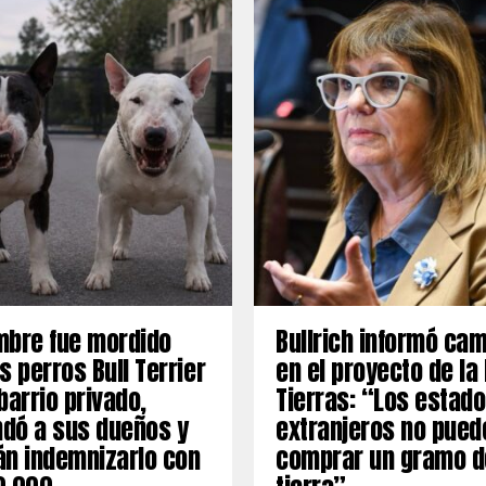
mbre fue mordido
Bullrich informó ca
s perros Bull Terrier
en el proyecto de la
barrio privado,
Tierras: “Los estad
dó a sus dueños y
extranjeros no pued
án indemnizarlo con
comprar un gramo d